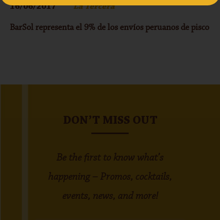
16/06/2017
La Tercera
BarSol representa el 9% de los envíos peruanos de pisco
DON’T MISS OUT
Be the first to know what’s
happening – Promos, cocktails,
events, news, and more!