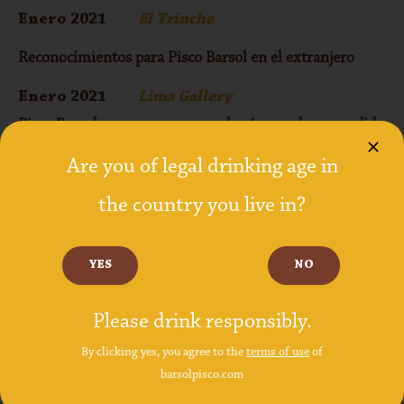
Enero 2021
El Trinche
Reconocimientos para Pisco Barsol en el extranjero
Enero 2021
Lima Gallery
Pisco Barsol se consagra como el más popular y vendido
en el extranjero
Are you of legal drinking age in
Enero 2021
JC Magazine
the country you live in?
Pisco BarSol es el más vendido en el extranjero
29/05/2020
Revista Cocktail
YES
NO
El auténtico sabor que conquista
Please drink responsibly.
26/08/2017
El Comercio
By clicking yes, you agree to the
terms of use
of
barsolpisco.com
El pisco ingresó a reconocido supermercado en Rusia